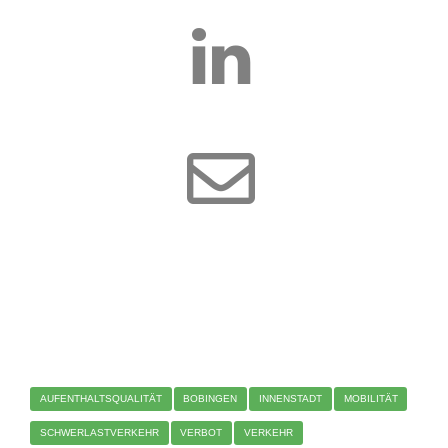
AUFENTHALTSQUALITÄT
BOBINGEN
INNENSTADT
MOBILITÄT
SCHWERLASTVERKEHR
VERBOT
VERKEHR