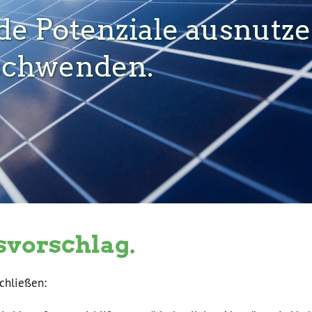
e Potenziale ausnutz
rschwenden.
svorschlag.
chließen: