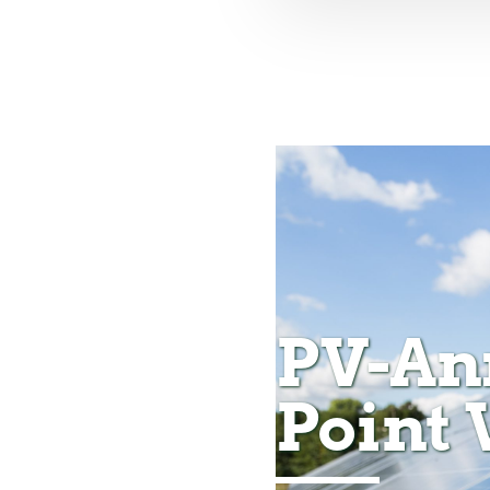
PV-Anr
Point 