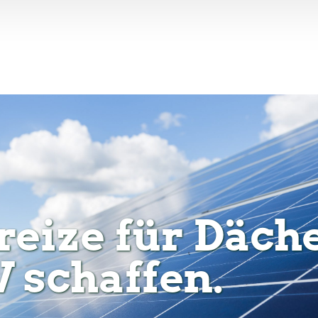
eize für Däche
V schaffen.