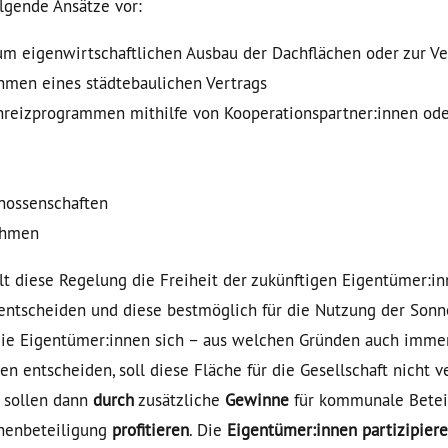
lgende Ansätze vor:
m eigenwirtschaftlichen Ausbau der Dachflächen oder zur V
hmen eines städtebaulichen Vertrags
reizprogrammen mithilfe von Kooperationspartner:innen oder
nossenschaften
ehmen
lt diese Regelung die Freiheit der zukünftigen Eigentümer:in
 entscheiden und diese bestmöglich für die Nutzung der Sonn
 die Eigentümer:innen sich – aus welchen Gründen auch imme
n entscheiden, soll diese Fläche für die Gesellschaft nicht v
sollen dann
durch
zusätzliche
Gewinne
für kommunale Betei
nenbeteiligung
profitieren
. Die
Eigentümer:innen
partizipier