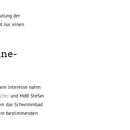
eutung der
ht nur einen
ine-
chem Interesse nahm
cher
und MdB Stefan
d um das Schwimmbad
inem bestimmenden