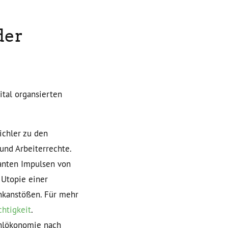
der
ital organsierten
ichler zu den
nd Arbeiterrechte.
santen Impulsen von
 Utopie einer
nkanstößen. Für mehr
chtigkeit
.
ohlökonomie nach