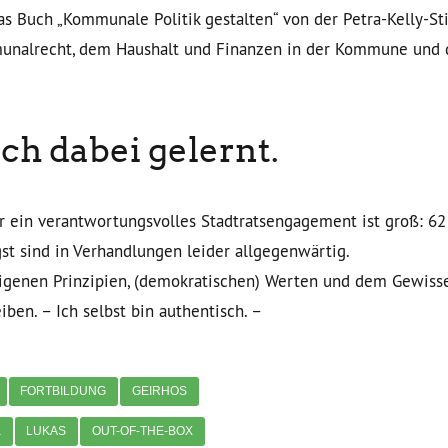
as Buch „Kommunale Politik gestalten“ von der Petra-Kelly-St
nalrecht, dem Haushalt und Finanzen in der Kommune und
ch dabei gelernt.
r ein verantwortungsvolles Stadtratsengagement ist groß: 62
st sind in Verhandlungen leider allgegenwärtig.
eigenen Prinzipien, (demokratischen) Werten und dem Gewiss
eiben. – Ich selbst bin authentisch. –
FORTBILDUNG
GEIRHOS
K
LUKAS
OUT-OF-THE-BOX