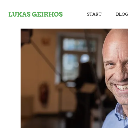
START
BLO