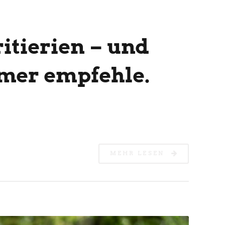
itierien – und
mer empfehle.
MEHR LESEN