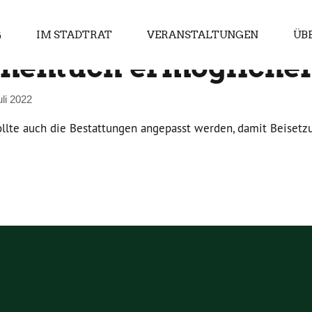
G
IM STADTRAT
VERANSTALTUNGEN
ÜB
inentuch ermögliche
uli 2022
lte auch die Bestattungen angepasst werden, damit Beisetz