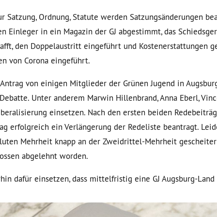
ur Satzung, Ordnung, Statute werden Satzungsänderungen bea
n Einleger in ein Magazin der GJ abgestimmt, das Schiedsger
afft, den Doppelaustritt eingeführt und Kostenerstattungen ge
n von Corona eingeführt.
Antrag von einigen Mitglieder der Grünen Jugend in Augsburg
 Debatte. Unter anderem Marwin Hillenbrand, Anna Eberl, Vinc
Liberalisierung einsetzen. Nach den ersten beiden Redebeiträ
g erfolgreich ein Verlängerung der Redeliste beantragt. Leide
soluten Mehrheit knapp an der Zweidrittel-Mehrheit gescheite
lossen abgelehnt worden.
in dafür einsetzen, dass mittelfristig eine GJ Augsburg-Land