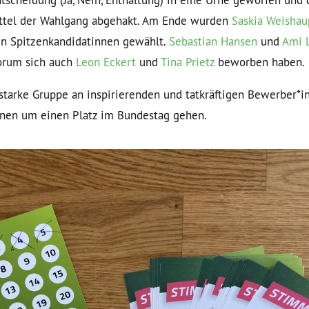
tscheidung (Ja, Nein, Enthaltung) in eine Urne geworfen und
ttel der Wahlgang abgehakt. Am Ende wurden
Saskia Weishau
n Spitzenkandidatinnen gewählt.
Sebastian Hansen
und
Ami 
orum sich auch
Leon Eckert
und
Tina Prietz
beworben haben.
tarke Gruppe an inspirierenden und tatkräftigen Bewerber*inn
nen um einen Platz im Bundestag gehen.