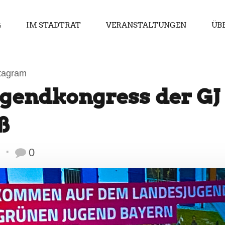
G
IM STADTRAT
VERANSTALTUNGEN
ÜB
tagram
gendkongress der GJ
ß
0