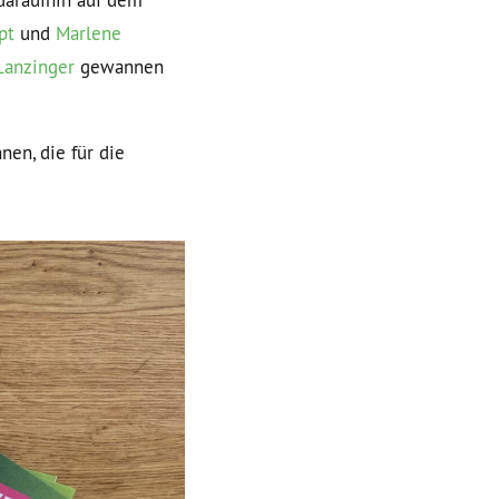
 daraufhin auf dem
pt
und
Marlene
Lanzinger
gewannen
en, die für die